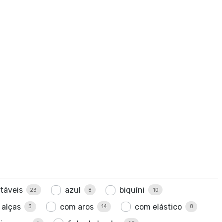
stáveis
azul
biquíni
23
8
10
 alças
com aros
com elástico
3
14
8