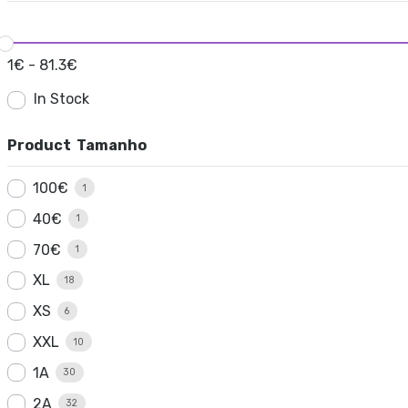
1
€
-
81.3
€
In Stock
Product Tamanho
100€
1
40€
1
70€
1
XL
18
XS
6
XXL
10
1A
30
2A
32