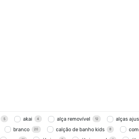
akai
alça removível
alças aju
5
4
12
branco
calção de banho kids
com
20
8