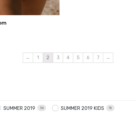
tom
←
1
2
3
4
5
6
7
→
SUMMER 2019
SUMMER 2019 KIDS
56
16