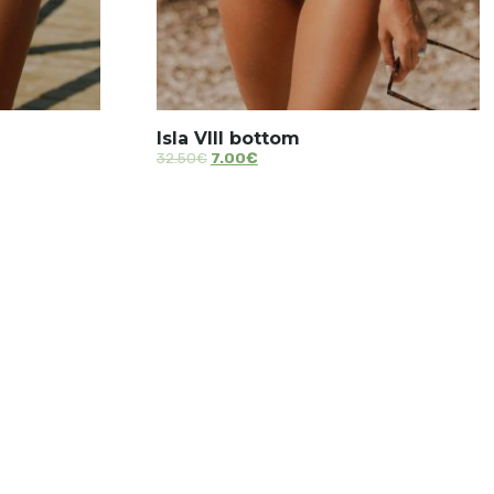
Isla VIII bottom
32.50
€
7.00
€