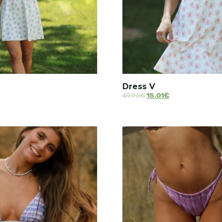
Dress V
49.90
€
15.01
€