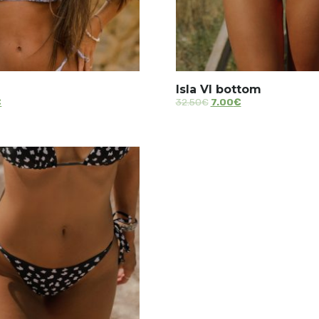
Isla VI bottom
€
32.50
€
7.00
€