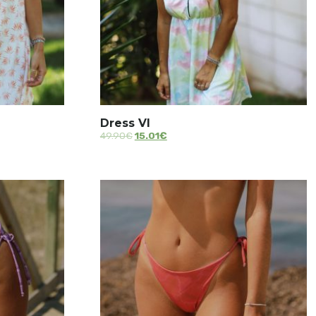
Dress VI
49.90
€
15.01
€