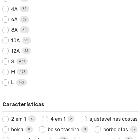
4A
32
6A
32
8A
30
10A
22
12A
22
S
478
M
478
L
472
Características
2 em 1
4 em 1
ajustável nas costas
4
2
bolsa
bolso traseiro
borboletas
8
8
3