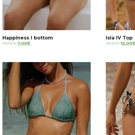
Happiness I bottom
Isla IV Top
38.90
€
7.00
€
34.50
€
12.00