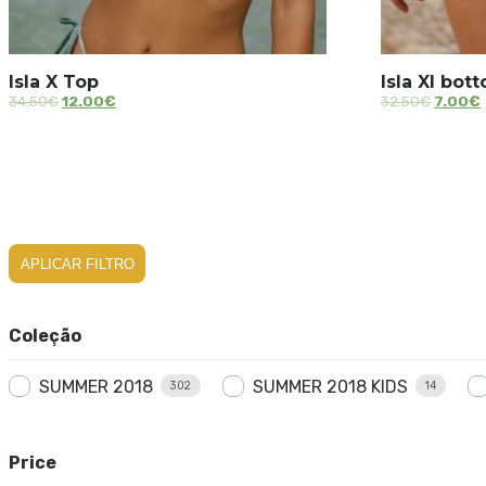
Isla X Top
Isla XI bot
34.50
€
12.00
€
32.50
€
7.00
€
APLICAR FILTRO
Coleção
SUMMER 2018
SUMMER 2018 KIDS
302
14
Price