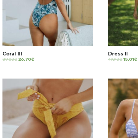
Coral III
Dress II
89.00
€
26.70
€
49.90
€
15.01
€