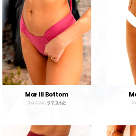
Mar III Bottom
Ma
39.00
€
27.31
€
3