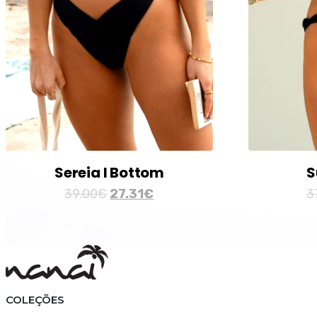
Sereia I Bottom
S
39.00
€
27.31
€
3
COLEÇÕES