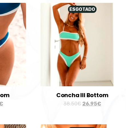
ESGOTADO
ttom
Concha III Bottom
€
38.50
€
26.95
€