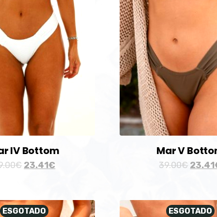
r IV Bottom
Mar V Bott
9.00
€
23.41
€
39.00
€
23.41
ESGOTADO
ESGOTADO