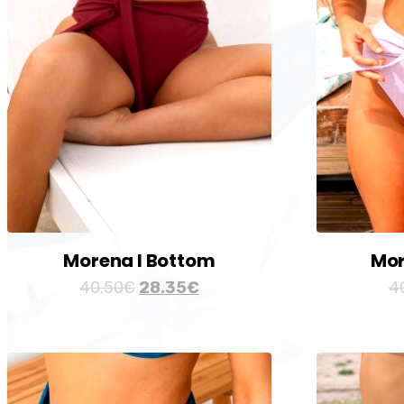
Morena I Bottom
Mor
40.50
€
28.35
€
4