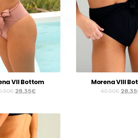
na VII Bottom
Morena VIII Bo
0.50
€
28.35
€
40.50
€
28.35