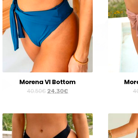
Morena VI Bottom
More
40.50
€
24.30
€
4