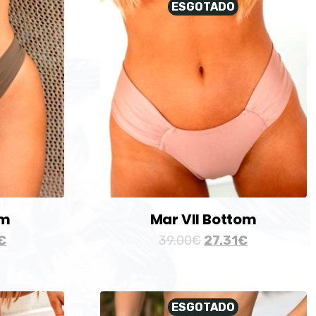
ESGOTADO
om
Mar VII Bottom
€
39.00
€
27.31
€
ESGOTADO