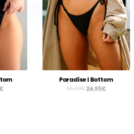
ttom
Paradise I Bottom
€
38.50
€
26.95
€