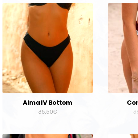
Alma IV Bottom
Con
35.50
€
3