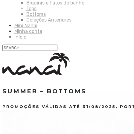
Biquinis e Fatos de banho
Tops
Bottoms
Coleções Anteriores
Mini Nanai
Minha conta
Início
SUMMER – BOTTOMS
PROMOÇÕES VÁLIDAS ATÉ 31/08/2025. POR