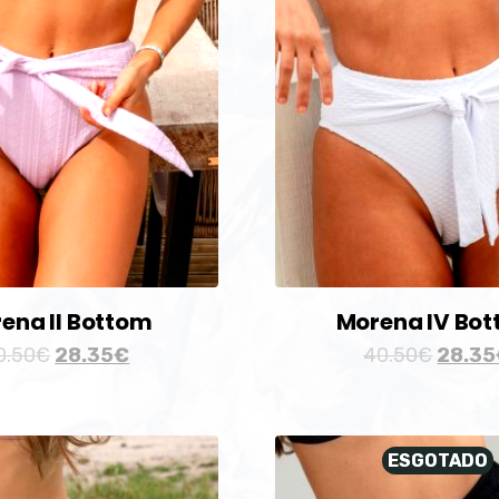
ena II Bottom
Morena IV Bo
0.50
€
28.35
€
40.50
€
28.35
ESGOTADO