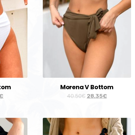
ttom
Morena V Bottom
€
40.50
€
28.35
€