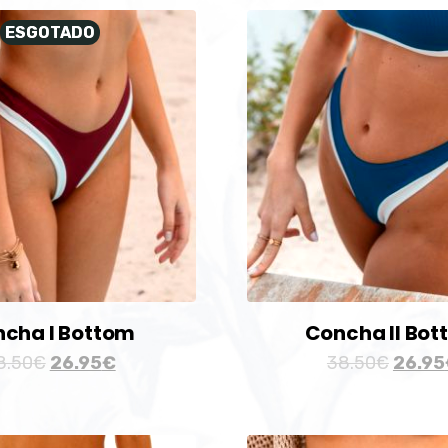
ESGOTADO
cha I Bottom
Concha II Bo
8.50
€
26.95
€
38.50
€
26.95