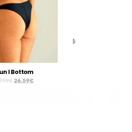
[i
un I Bottom
7.99
€
26.59
€