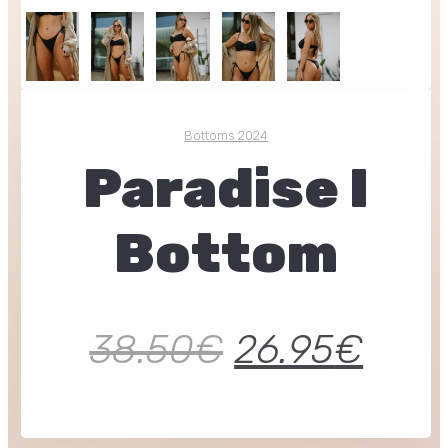
Bottoms 2024
Paradise I
Bottom
38.50
€
26.95
€