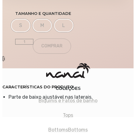
TAMANHO E QUANTIDADE
S
M
L
Quantity
COMPRAR
[i
CARACTERÍSTICAS DO PRODUTO
COLEÇÕES
Parte de baixo ajustável nas laterais.
Biquinis e Fatos de banho
Tops
Bottoms
Bottoms