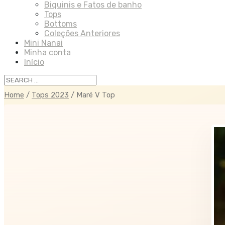
Biquinis e Fatos de banho
Tops
Bottoms
Coleções Anteriores
Mini Nanai
Minha conta
Início
Home
/
Tops 2023
/ Maré V Top