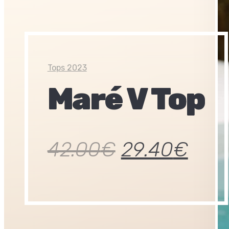
Tops 2023
Maré V Top
42.00
€
29.40
€