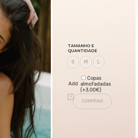
TAMANHO E
QUANTIDADE
S
M
L
Copas
Add
almofadadas
(+
3.00
€
)
Quantity
COMPRAR