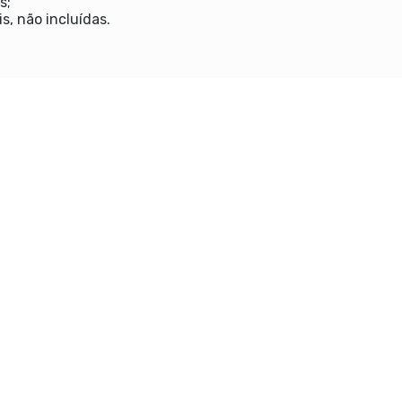
s;
s, não incluídas.