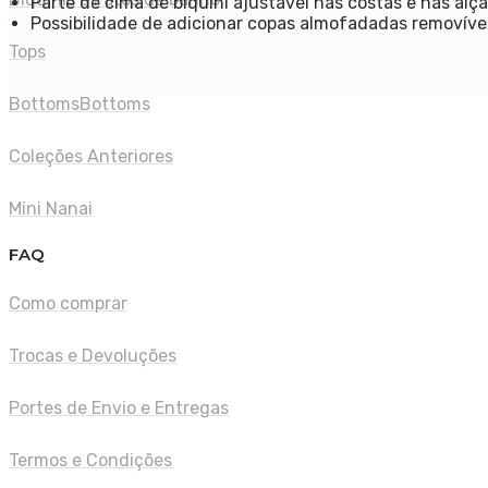
Parte de cima de biquíni ajustável nas costas e nas alça
Possibilidade de adicionar copas almofadadas removívei
Tops
Bottoms
Bottoms
Coleções Anteriores
Mini Nanai
FAQ
Como comprar
Trocas e Devoluções
Portes de Envio e Entregas
Termos e Condições