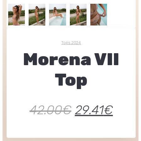
Tops 2024
Morena VII
Top
42.00
€
29.41
€