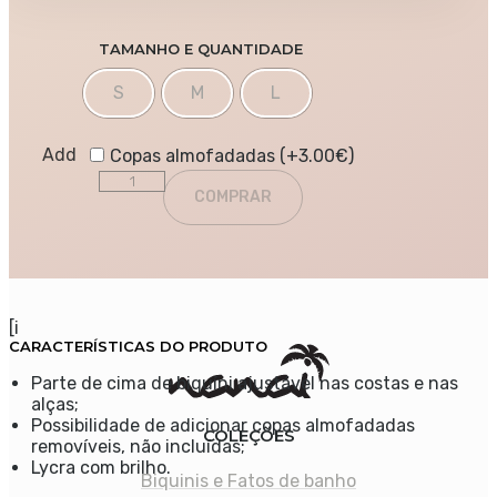
TAMANHO E QUANTIDADE
S
M
L
Add
Copas almofadadas (+
3.00
€
)
Quantity
COMPRAR
[i
CARACTERÍSTICAS DO PRODUTO
Parte de cima de biquíni ajustável nas costas e nas
alças;
Possibilidade de adicionar copas almofadadas
COLEÇÕES
removíveis, não incluídas;
Lycra com brilho.
Biquinis e Fatos de banho