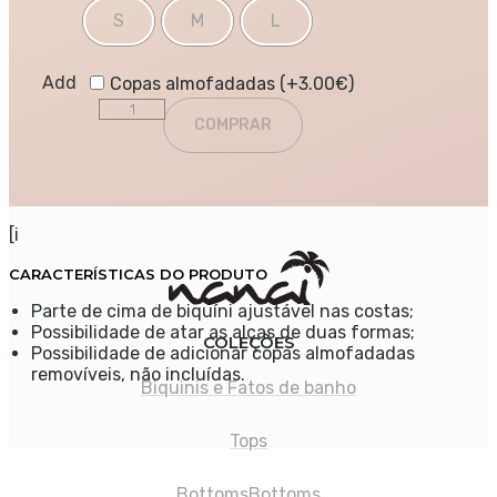
S
M
L
Add
Copas almofadadas (+
3.00
€
)
Quantity
COMPRAR
[i
CARACTERÍSTICAS DO PRODUTO
Parte de cima de biquíni ajustável nas costas;
Possibilidade de atar as alças de duas formas;
COLEÇÕES
Possibilidade de adicionar copas almofadadas
removíveis, não incluídas.
Biquinis e Fatos de banho
Tops
Bottoms
Bottoms