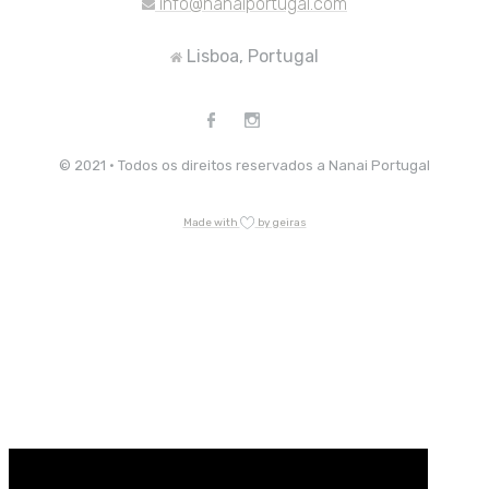
info@nanaiportugal.com
Lisboa, Portugal
© 2021 · Todos os direitos reservados a Nanai Portugal
Made with
by geiras